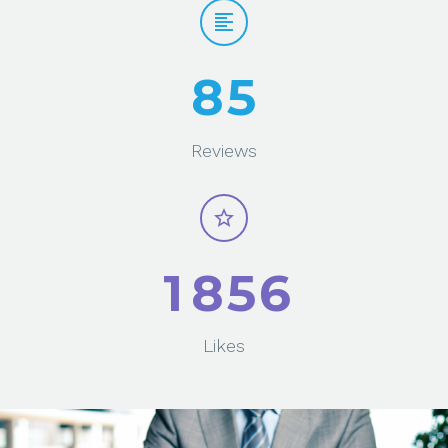
8
5
Reviews
1
8
5
6
Likes